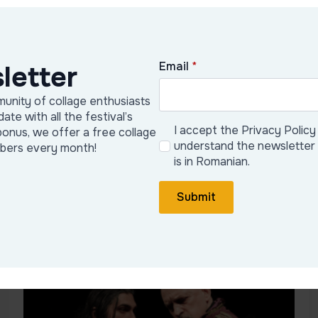
Email
*
letter
unity of collage enthusiasts
date with all the festival’s
Concert Truthday x Cristiana Dicianu
I accept the Privacy Policy
bonus, we offer a free collage
understand the newsletter
ibers every month!
Truthday & Cristiana Dicianu este un proiect de muzică
is in Romanian.
urbană, dance, electronică. Truthday a.k.a. Emanuel Soare
est...
Submit
Citește articolul