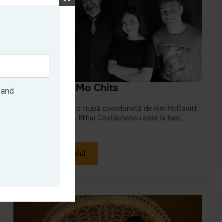
Concert The Mo Chits
 and
The Mo Chits este o trupă coordonată de Kirk McDavitt,
originar din Detroit. Mihai Costăchescu este la bas,
Larisa Nicol...
Citește articolul