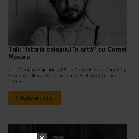
Talk “Istoria colajului în artă” cu Cornel
Moraru
Talk “Istoria colajului în artă” cu Cornel Moraru. Durată 1h.
Moderator Andrei Stan, membru al Bucharest Collage
Collect...
Citește articolul