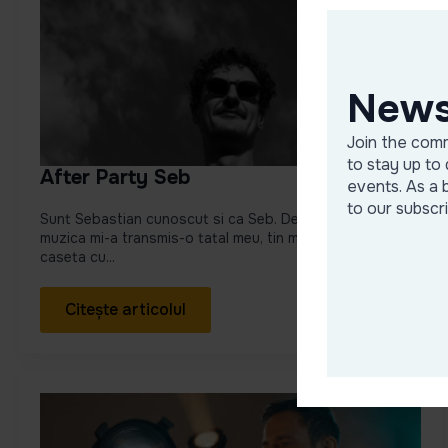
News
Join the comm
to stay up to 
After Party Seb
events. As a 
to our subscr
Sunt Sebastian cunoscut si ca Seb. Deschiderea catre
muzica mi-a transmis-o tatal meu, tin minte ca mi-a pus o
caseta cu...
Citește articolul