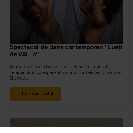
Spectacol de dans contemporan “Luați
de VAL..s”
Alexandra Mihaela Dancs și Vlad Benescu sunt artiști
independenți cu experiență variată în artele performative.
Ei colab...
Citește articolul