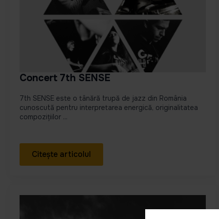
Concert 7th SENSE
7th SENSE este o tânără trupă de jazz din România
cunoscută pentru interpretarea energică, originalitatea
compozițiilor ...
Citește articolul