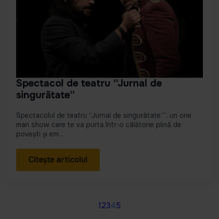
Spectacol de teatru “Jurnal de
singurătate”
Spectacolul de teatru “Jurnal de singurătate””, un one
man show care te va purta într-o călătorie plină de
povești și em...
Citește articolul
1
2
3
4
5