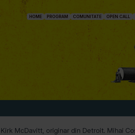
HOME
PROGRAM
COMUNITATE
OPEN CALL
rk McDavitt, originar din Detroit. Mihai Cos