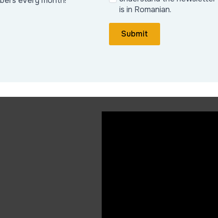
ibers every month!
is in Romanian.
Submit