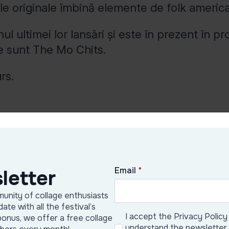
ele originale îmbină elemente de folk america
nul ultimei lor lansări și este în prezent în 
 ce sunt The Mo Chits.
rs.
Email
*
letter
unity of collage enthusiasts
date with all the festival’s
I accept the Privacy Policy
bonus, we offer a free collage
understand the newsletter