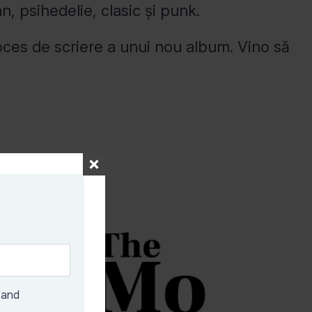
n, psihedelie, clasic și punk.
proces de scriere a unui nou album. Vino să
 and