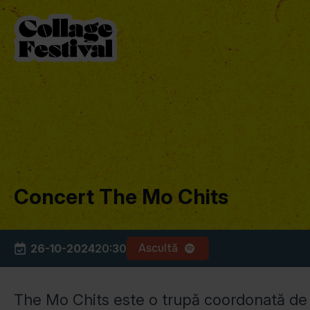
Concert The Mo Chits
Ascultă
26-10-2024
20:30
The Mo Chits este o trupă coordonată de Ki