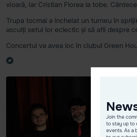
vioară, iar Cristian Florea la tobe. Cântec
Trupa tocmai a încheiat un turneu în spriji
asculți setul lor eclectic și să afli despre
Concertul va avea loc în clubul Green Hou
News
Join the comm
to stay up to 
events. As a 