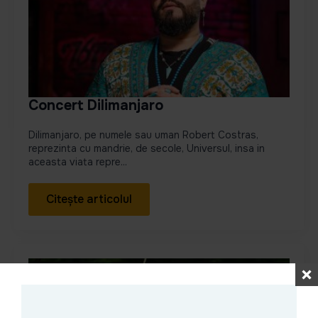
Concert Dilimanjaro
Dilimanjaro, pe numele sau uman Robert Costras,
reprezinta cu mandrie, de secole, Universul, insa in
aceasta viata repre...
Citește articolul