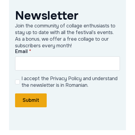
Newsletter
Join the community of collage enthusiasts to
stay up to date with all the festival’s events.
As a bonus, we offer a free collage to our
Concert Tony Baboon
subscribers every month!
Email
*
De când eram copil, îmi plăcea jocul de-a muzica.
Cream melodii stupide, albume și nume de trupe care
apăreau în reviste...
I accept the Privacy Policy and understand
Citește articolul
the newsletter is in Romanian.
Submit