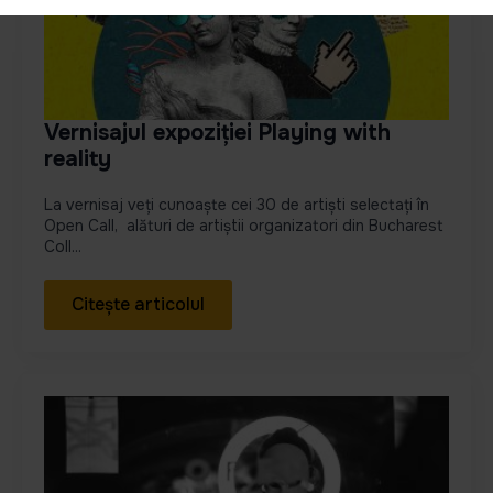
Vernisajul expoziției Playing with
reality
La vernisaj veți cunoaște cei 30 de artiști selectați în
Open Call, alături de artiștii organizatori din Bucharest
Coll...
Citește articolul