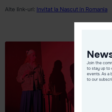
Alte link-uri:
Invitat la Nascut in Romania
News
Join the comm
to stay up to 
events. As a 
to our subscr