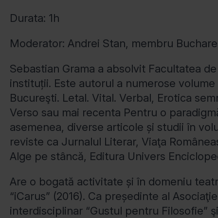
Durata: 1h
Moderator: Andrei Stan, membru Buchares
Sebastian Grama a absolvit Facultatea de Fi
instituții. Este autorul a numerose volume d
Bucureşti. Letal. Vital. Verbal, Erotica sem
Verso sau mai recenta Pentru o paradigmă 
asemenea, diverse articole și studii în volum
reviste ca Jurnalul Literar, Viaţa Româneas
Alge pe stâncă, Editura Univers Encicloped
Are o bogată activitate și în domeniu teatral
“iCarus” (2016). Ca președinte al Asociaţ
interdisciplinar “Gustul pentru Filosofie” 