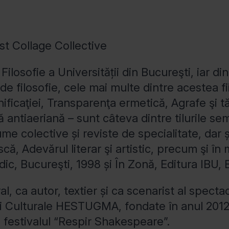
t Collage Collective
losofie a Universității din Bucureşti, iar di
e filosofie, cele mai multe dintre acestea fii
nificaţiei, Transparenţa ermetică, Agrafe şi tă
antiaeriană – sunt câteva dintre tilurile s
e colective și reviste de specialitate, dar și 
că, Adevărul literar şi artistic, precum şi î
ic, Bucureşti, 1998 și În Zonă, Editura IBU, 
, ca autor, textier și ca scenarist al spectaco
iei Culturale HESTUGMA, fondate în anul 2012
şi festivalul “Respir Shakespeare”.