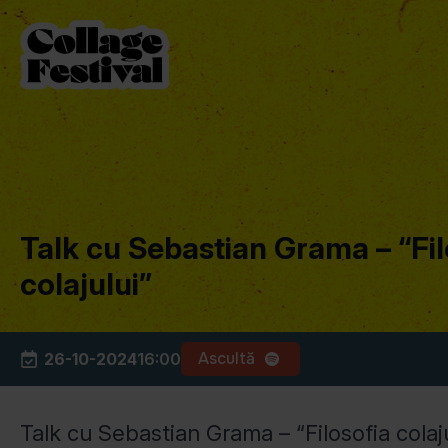
Talk cu Sebastian Grama – “Fil
colajului”
Ascultă
26-10-2024
16:00
Talk cu Sebastian Grama – “Filosofia colaj