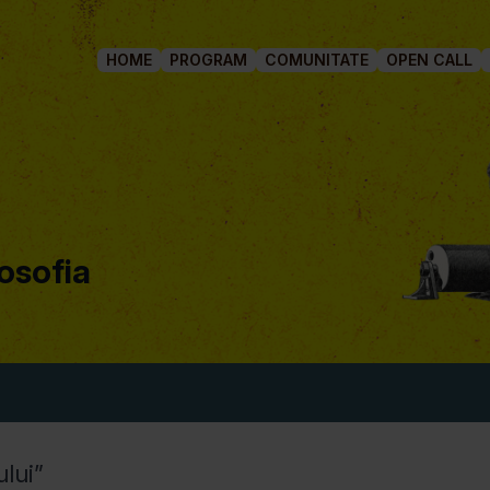
HOME
PROGRAM
COMUNITATE
OPEN CALL
osofia
ului”